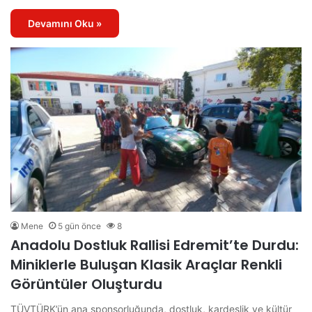
Devamını Oku »
Mene
5 gün önce
8
Anadolu Dostluk Rallisi Edremit’te Durdu:
Miniklerle Buluşan Klasik Araçlar Renkli
Görüntüler Oluşturdu
TÜVTÜRK’ün ana sponsorluğunda, dostluk, kardeşlik ve kültür