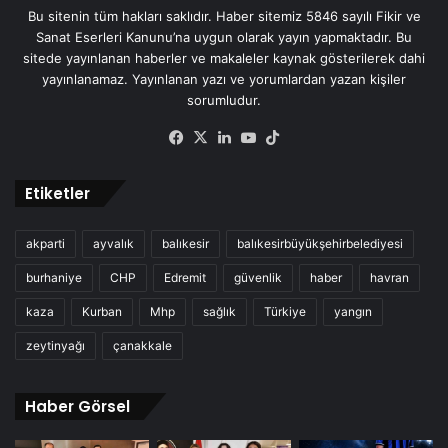
Bu sitenin tüm hakları saklıdır. Haber sitemiz 5846 sayılı Fikir ve
Sanat Eserleri Kanunu’na uygun olarak yayın yapmaktadır. Bu
sitede yayınlanan haberler ve makaleler kaynak gösterilerek dahi
yayınlanamaz. Yayınlanan yazı ve yorumlardan yazan kişiler
sorumludur.
Facebook
X
LinkedIn
YouTube
TikTok
Etiketler
akparti
ayvalık
balıkesir
balıkesirbüyükşehirbelediyesi
burhaniye
CHP
Edremit
güvenlik
haber
havran
kaza
Kurban
Mhp
sağlık
Türkiye
yangın
zeytinyağı
çanakkale
Haber Görsel