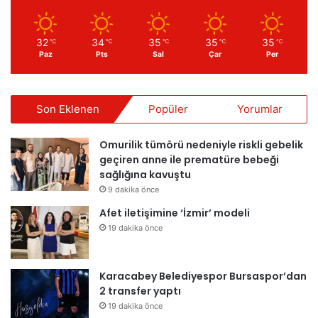
32
34
35
35
35
℃
℃
℃
℃
℃
Paz
Pts
Sal
Çar
Per
Son Eklenen
Popüler
Yorumlar
Omurilik tümörü nedeniyle riskli gebelik
geçiren anne ile prematüre bebeği
sağlığına kavuştu
9 dakika önce
Afet iletişimine ‘İzmir’ modeli
19 dakika önce
Karacabey Belediyespor Bursaspor’dan
2 transfer yaptı
19 dakika önce