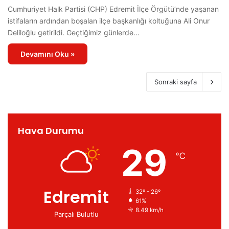
Cumhuriyet Halk Partisi (CHP) Edremit İlçe Örgütü’nde yaşanan
istifaların ardından boşalan ilçe başkanlığı koltuğuna Ali Onur
Deliloğlu getirildi. Geçtiğimiz günlerde…
Devamını Oku »
Sonraki sayfa
Hava Durumu
29
℃
Edremit
32º - 26º
61%
8.49 km/h
Parçalı Bulutlu