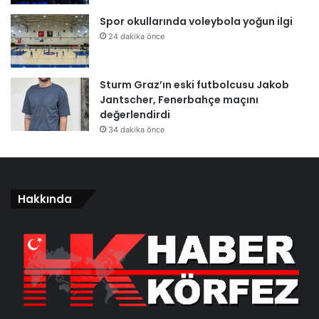
Spor okullarında voleybola yoğun ilgi
24 dakika önce
Sturm Graz’ın eski futbolcusu Jakob
Jantscher, Fenerbahçe maçını
değerlendirdi
34 dakika önce
Hakkında