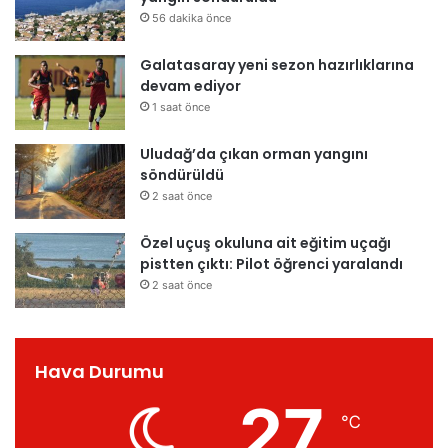
56 dakika önce
Galatasaray yeni sezon hazırlıklarına
devam ediyor
1 saat önce
Uludağ’da çıkan orman yangını
söndürüldü
2 saat önce
Özel uçuş okuluna ait eğitim uçağı
pistten çıktı: Pilot öğrenci yaralandı
2 saat önce
Hava Durumu
27
℃