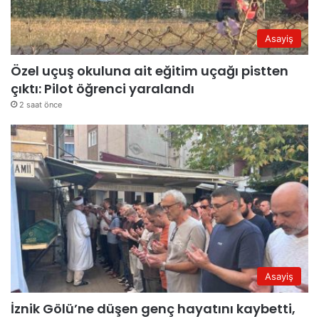
Asayiş
Özel uçuş okuluna ait eğitim uçağı pistten
çıktı: Pilot öğrenci yaralandı
2 saat önce
Asayiş
İznik Gölü’ne düşen genç hayatını kaybetti,