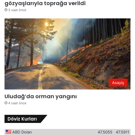
gözyaşlarıyla toprağa verildi
3 saat önce
Asayiş
Uludağ’da orman yangını
4 saat önce
Döviz Kurları
ABD Doları
47.5055
47.5911