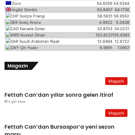
Euro
54.8356
54.9344
İngiliz Sterlini
63.8407
64.1736
İsviçre Frangı
58.5831
58.9592
İsveç Kronu
4.9922
5.0438
Kanada Doları
33.8703
34.0231
Kuveyt Dinarı
153.8237
155.8365
Suudi Arabistan Riyali
12.6494
12.6722
Çin Yuanı
6.9991
7.0907
Magazin
Magazin
Fettah Can’dan yıllar sonra gelen itiraf
3 gün önce
Magazin
Fettah Can’dan Bursaspor’a yeni sezon
marşı