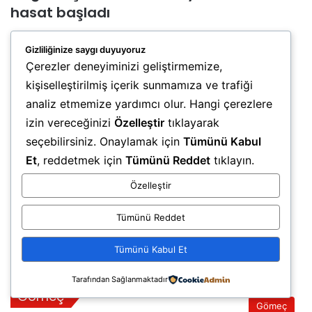
hasat başladı
Balıkesir Valisi İsmail Ustaoğlu, coğrafi işaret tesciline sahip
Gizliliğinize saygı duyuyoruz
Havran siyah incirinde hasat sezonunun başladığını belirterek
Çerezler deneyiminizi geliştirmemize,
üreticilere bereketli bir sezon diledi.…
kişiselleştirilmiş içerik sunmamıza ve trafiği
5 gün önce
analiz etmemize yardımcı olur. Hangi çerezlere
MHP Havran İlçe Teşkilatında
izin vereceğinizi
Özelleştir
tıklayarak
Kongre Heyecanı: Osman Coşkun
Yeni İlçe Başkanı Oldu
seçebilirsiniz. Onaylamak için
Tümünü Kabul
Et
, reddetmek için
Tümünü Reddet
tıklayın.
6 gün önce
Genç Sporculardan Havran’da
Özelleştir
Tarih ve Kültür Yolculuğu
Tümünü Reddet
1 hafta önce
Havran’a Yeni Bir Eğitim Yuvası
Tümünü Kabul Et
Kazandırılıyor
Tarafından Sağlanmaktadır
Gömeç
Gömeç