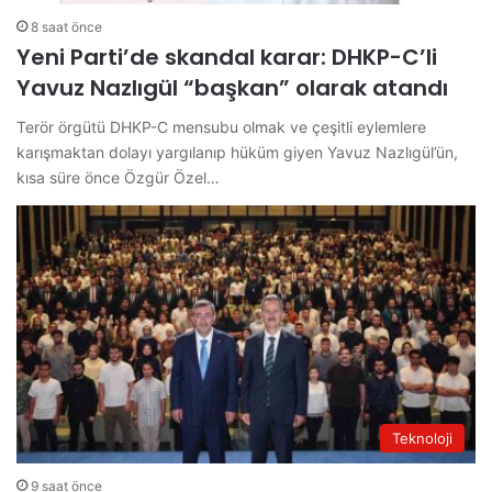
8 saat önce
Yeni Parti’de skandal karar: DHKP-C’li
Yavuz Nazlıgül “başkan” olarak atandı
Terör örgütü DHKP-C mensubu olmak ve çeşitli eylemlere
karışmaktan dolayı yargılanıp hüküm giyen Yavuz Nazlıgül’ün,
kısa süre önce Özgür Özel…
Teknoloji
9 saat önce