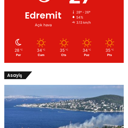
Edremit
28º - 26º
54%
3.13 km/h
Açık hava
28
34
35
34
35
℃
℃
℃
℃
℃
Per
Cum
Cts
Paz
Pts
Asayiş