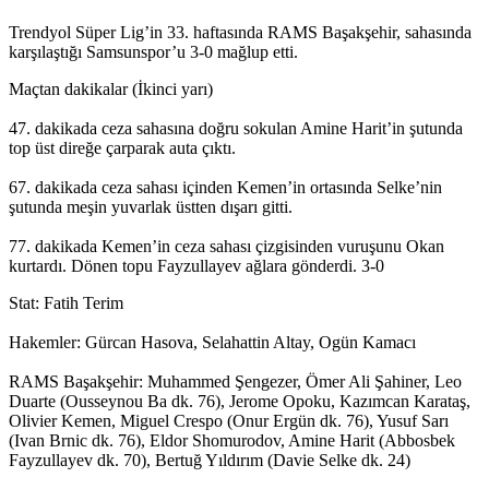
Trendyol Süper Lig’in 33. haftasında RAMS Başakşehir, sahasında
karşılaştığı Samsunspor’u 3-0 mağlup etti.
Maçtan dakikalar (İkinci yarı)
47. dakikada ceza sahasına doğru sokulan Amine Harit’in şutunda
top üst direğe çarparak auta çıktı.
67. dakikada ceza sahası içinden Kemen’in ortasında Selke’nin
şutunda meşin yuvarlak üstten dışarı gitti.
77. dakikada Kemen’in ceza sahası çizgisinden vuruşunu Okan
kurtardı. Dönen topu Fayzullayev ağlara gönderdi. 3-0
Stat: Fatih Terim
Hakemler: Gürcan Hasova, Selahattin Altay, Ogün Kamacı
RAMS Başakşehir: Muhammed Şengezer, Ömer Ali Şahiner, Leo
Duarte (Ousseynou Ba dk. 76), Jerome Opoku, Kazımcan Karataş,
Olivier Kemen, Miguel Crespo (Onur Ergün dk. 76), Yusuf Sarı
(Ivan Brnic dk. 76), Eldor Shomurodov, Amine Harit (Abbosbek
Fayzullayev dk. 70), Bertuğ Yıldırım (Davie Selke dk. 24)