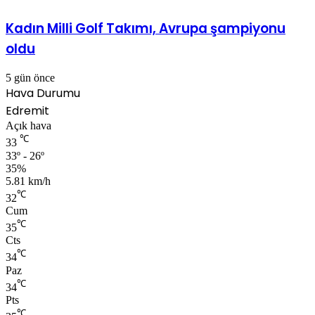
Kadın Milli Golf Takımı, Avrupa şampiyonu
oldu
5 gün önce
Hava Durumu
Edremit
Açık hava
℃
33
33º - 26º
35%
5.81 km/h
℃
32
Cum
℃
35
Cts
℃
34
Paz
℃
34
Pts
℃