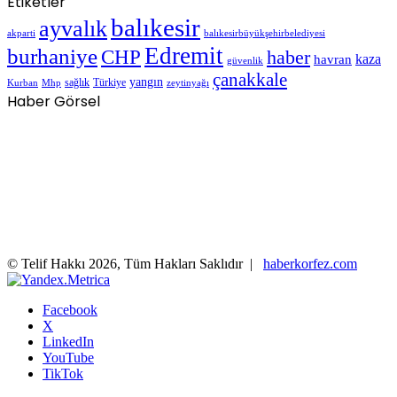
Etiketler
balıkesir
ayvalık
akparti
balıkesirbüyükşehirbelediyesi
Edremit
burhaniye
CHP
haber
havran
kaza
güvenlik
çanakkale
yangın
sağlık
Türkiye
Kurban
Mhp
zeytinyağı
Haber Görsel
© Telif Hakkı 2026, Tüm Hakları Saklıdır |
haberkorfez.com
Facebook
X
LinkedIn
YouTube
TikTok