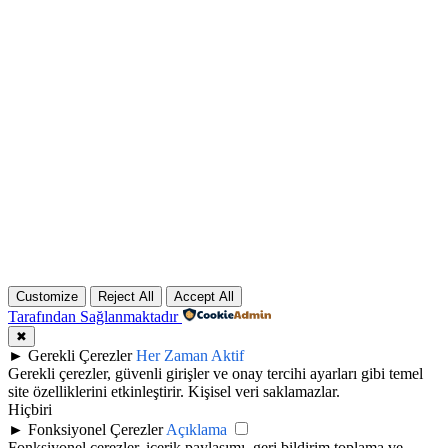
Customize
Reject All
Accept All
Tarafından Sağlanmaktadır
✖
►
Gerekli Çerezler
Her Zaman Aktif
Gerekli çerezler, güvenli girişler ve onay tercihi ayarları gibi temel
site özelliklerini etkinleştirir. Kişisel veri saklamazlar.
Hiçbiri
►
Fonksiyonel Çerezler
Açıklama
Fonksiyonel çerezler, içerik paylaşımı, geri bildirim toplama ve