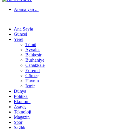
Arama yap ...
Ana Sayfa
Güncel
Yerel
Tümü
Ayvalık
Balıkesir
Burhaniye
Çanakkale
Edremit
Gömeç
Havran
İzmir
Dünya
Politika
Ekonomi
Asayiş
Teknoloji
Magazin
Spor
Sağlık