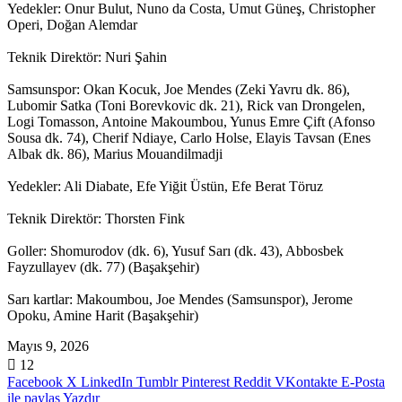
Yedekler: Onur Bulut, Nuno da Costa, Umut Güneş, Christopher
Operi, Doğan Alemdar
Teknik Direktör: Nuri Şahin
Samsunspor: Okan Kocuk, Joe Mendes (Zeki Yavru dk. 86),
Lubomir Satka (Toni Borevkovic dk. 21), Rick van Drongelen,
Logi Tomasson, Antoine Makoumbou, Yunus Emre Çift (Afonso
Sousa dk. 74), Cherif Ndiaye, Carlo Holse, Elayis Tavsan (Enes
Albak dk. 86), Marius Mouandilmadji
Yedekler: Ali Diabate, Efe Yiğit Üstün, Efe Berat Töruz
Teknik Direktör: Thorsten Fink
Goller: Shomurodov (dk. 6), Yusuf Sarı (dk. 43), Abbosbek
Fayzullayev (dk. 77) (Başakşehir)
Sarı kartlar: Makoumbou, Joe Mendes (Samsunspor), Jerome
Opoku, Amine Harit (Başakşehir)
Mayıs 9, 2026
12
Facebook
X
LinkedIn
Tumblr
Pinterest
Reddit
VKontakte
E-Posta
ile paylaş
Yazdır