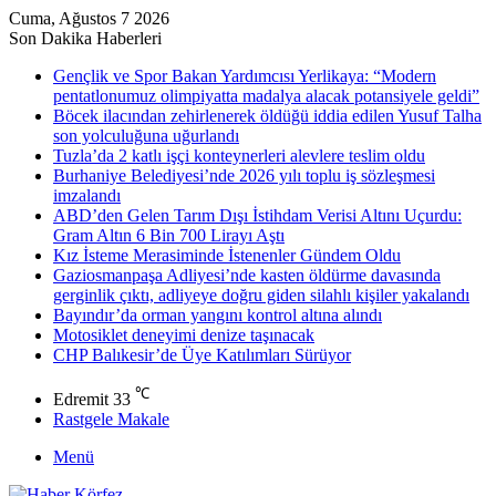
Cuma, Ağustos 7 2026
Son Dakika Haberleri
Gençlik ve Spor Bakan Yardımcısı Yerlikaya: “Modern
pentatlonumuz olimpiyatta madalya alacak potansiyele geldi”
Böcek ilacından zehirlenerek öldüğü iddia edilen Yusuf Talha
son yolculuğuna uğurlandı
Tuzla’da 2 katlı işçi konteynerleri alevlere teslim oldu
Burhaniye Belediyesi’nde 2026 yılı toplu iş sözleşmesi
imzalandı
ABD’den Gelen Tarım Dışı İstihdam Verisi Altını Uçurdu:
Gram Altın 6 Bin 700 Lirayı Aştı
Kız İsteme Merasiminde İstenenler Gündem Oldu
Gaziosmanpaşa Adliyesi’nde kasten öldürme davasında
gerginlik çıktı, adliyeye doğru giden silahlı kişiler yakalandı
Bayındır’da orman yangını kontrol altına alındı
Motosiklet deneyimi denize taşınacak
CHP Balıkesir’de Üye Katılımları Sürüyor
℃
Edremit
33
Rastgele Makale
Menü