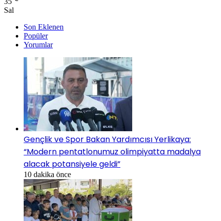
35
Sal
Son Eklenen
Popüler
Yorumlar
Gençlik ve Spor Bakan Yardımcısı Yerlikaya:
“Modern pentatlonumuz olimpiyatta madalya
alacak potansiyele geldi”
10 dakika önce