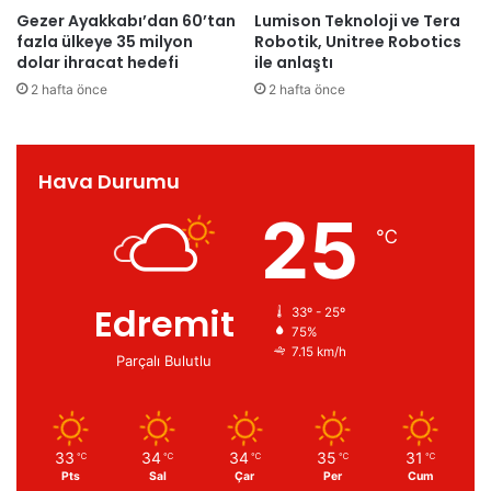
Gezer Ayakkabı’dan 60’tan
Lumison Teknoloji ve Tera
fazla ülkeye 35 milyon
Robotik, Unitree Robotics
dolar ihracat hedefi
ile anlaştı
2 hafta önce
2 hafta önce
Hava Durumu
25
℃
Edremit
33º - 25º
75%
7.15 km/h
Parçalı Bulutlu
33
34
34
35
31
℃
℃
℃
℃
℃
Pts
Sal
Çar
Per
Cum