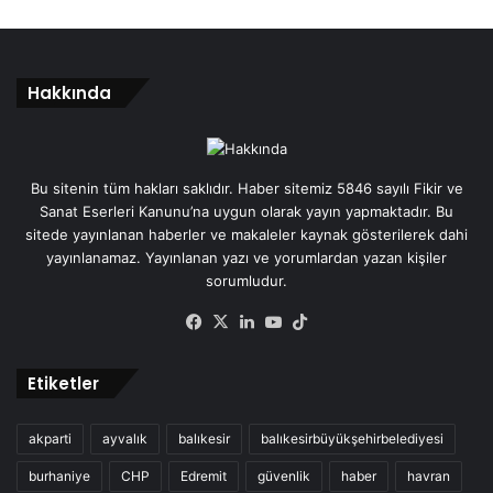
Hakkında
Bu sitenin tüm hakları saklıdır. Haber sitemiz 5846 sayılı Fikir ve
Sanat Eserleri Kanunu’na uygun olarak yayın yapmaktadır. Bu
sitede yayınlanan haberler ve makaleler kaynak gösterilerek dahi
yayınlanamaz. Yayınlanan yazı ve yorumlardan yazan kişiler
sorumludur.
Facebook
X
LinkedIn
YouTube
TikTok
Etiketler
akparti
ayvalık
balıkesir
balıkesirbüyükşehirbelediyesi
burhaniye
CHP
Edremit
güvenlik
haber
havran