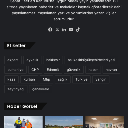
Sanat Eserleri Kanunu’na uygun olarak yayın yapmaktadır. Bu
sitede yayınlanan haberler ve makaleler kaynak gösterilerek dahi
yayınlanamaz. Yayınlanan yazı ve yorumlardan yazan kişiler
sorumludur.
Facebook
X
LinkedIn
YouTube
TikTok
Etiketler
akparti
ayvalık
balıkesir
balıkesirbüyükşehirbelediyesi
burhaniye
CHP
Edremit
güvenlik
haber
havran
kaza
Kurban
Mhp
sağlık
Türkiye
yangın
zeytinyağı
çanakkale
Haber Görsel