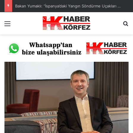
Bakan Yumaklı: “İspanya’daki Yangın Söndürme Uçakları Yurda Döndü”
Menü
A