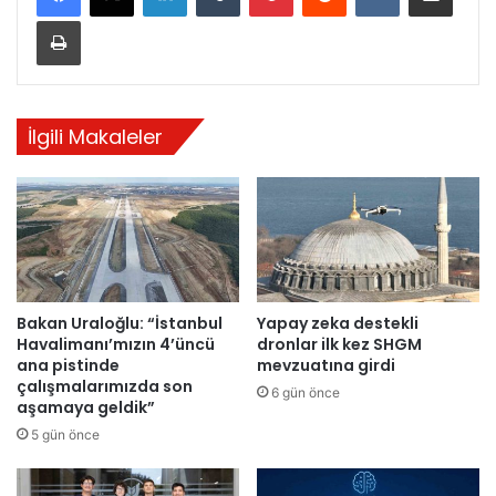
Yazdır
İlgili Makaleler
Bakan Uraloğlu: “İstanbul
Yapay zeka destekli
Havalimanı’mızın 4’üncü
dronlar ilk kez SHGM
ana pistinde
mevzuatına girdi
çalışmalarımızda son
6 gün önce
aşamaya geldik”
5 gün önce