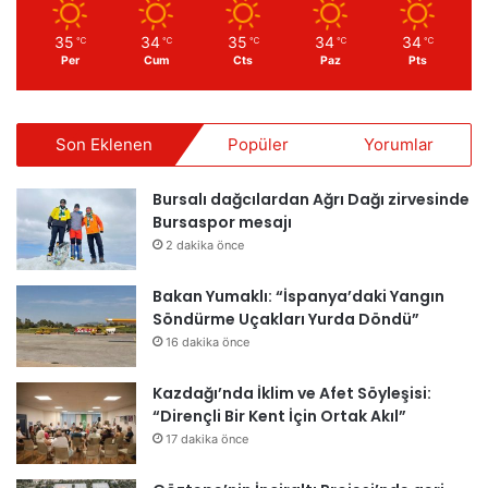
35
34
35
34
34
℃
℃
℃
℃
℃
Per
Cum
Cts
Paz
Pts
Son Eklenen
Popüler
Yorumlar
Bursalı dağcılardan Ağrı Dağı zirvesinde
Bursaspor mesajı
2 dakika önce
Bakan Yumaklı: “İspanya’daki Yangın
Söndürme Uçakları Yurda Döndü”
16 dakika önce
Kazdağı’nda İklim ve Afet Söyleşisi:
“Dirençli Bir Kent İçin Ortak Akıl”
17 dakika önce