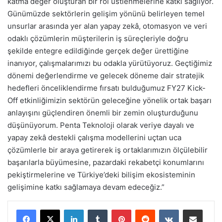
katma değer oluşturan bir rol üstlenmelerine katkı sağlıyor.
Günümüzde sektörlerin gelişim yönünü belirleyen temel
unsurlar arasında yer alan yapay zekâ, otomasyon ve veri
odaklı çözümlerin müşterilerin iş süreçleriyle doğru
şekilde entegre edildiğinde gerçek değer ürettiğine
inanıyor, çalışmalarımızı bu odakla yürütüyoruz. Geçtiğimiz
dönemi değerlendirme ve gelecek döneme dair stratejik
hedefleri önceliklendirme fırsatı bulduğumuz FY27 Kick-
Off etkinliğimizin sektörün geleceğine yönelik ortak başarı
anlayışını güçlendiren önemli bir zemin oluşturduğunu
düşünüyorum. Penta Teknoloji olarak veriye dayalı ve
yapay zekâ destekli çalışma modellerini uçtan uca
çözümlerle bir araya getirerek iş ortaklarımızın ölçülebilir
başarılarla büyümesine, pazardaki rekabetçi konumlarını
pekiştirmelerine ve Türkiye’deki bilişim ekosisteminin
gelişimine katkı sağlamaya devam edeceğiz.”
LinkedIn
Tumblr
Pinterest
Reddit
VKontakte
E-Posta ile paylaş