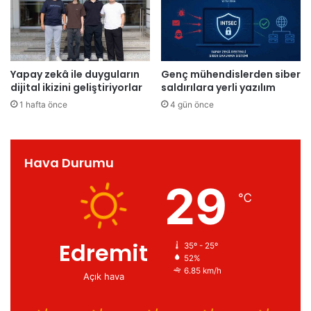
Yapay zekâ ile duyguların
Genç mühendislerden siber
dijital ikizini geliştiriyorlar
saldırılara yerli yazılım
1 hafta önce
4 gün önce
Hava Durumu
29
℃
Edremit
35º - 25º
52%
6.85 km/h
Açık hava