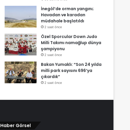
İnegöl’de orman yangını;
Havadan ve karadan
müdahale başlatıldı
2 saat önce
Özel Sporcular Down Judo
Milli Takımı namağlup dünya
şampiyonu
2 saat önce
Bakan Yumaklı: “Son 24 yılda
milli park sayısını 696’ya
çıkardık”
2 saat önce
Haber Görsel