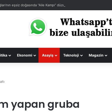
ları’nın eşsiz doğasında “Aile Kampı” düzenlendi
itika
Ekonomi
Asayiş
Teknoloji
Magazin
ltı
lem yapan gruba