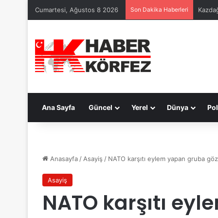
Cumartesi, Ağustos 8 2026
Son Dakika Haberleri
Kazdağ
Ana Sayfa
Güncel
Yerel
Dünya
Pol
Anasayfa
/
Asayiş
/
NATO karşıtı eylem yapan gruba göza
Asayiş
NATO karşıtı ey