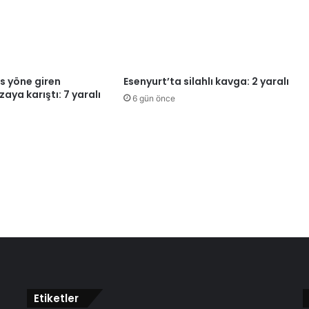
s yöne giren
Esenyurt’ta silahlı kavga: 2 yaralı
aya karıştı: 7 yaralı
6 gün önce
Etiketler