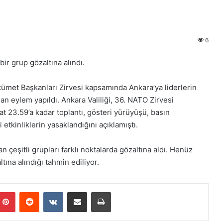
6
ir grup gözaltına alındı.
met Başkanları Zirvesi kapsamında Ankara’ya liderlerin
an eylem yapıldı. Ankara Valiliği, 36. NATO Zirvesi
 23.59’a kadar toplantı, gösteri yürüyüşü, basın
etkinliklerin yasaklandığını açıklamıştı.
çeşitli grupları farklı noktalarda gözaltına aldı. Henüz
ına alındığı tahmin ediliyor.
Pinterest
Reddit
VKontakte
E-Posta ile paylaş
Yazdır