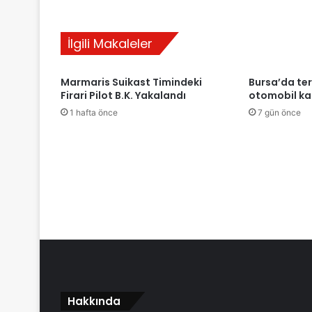
İlgili Makaleler
Marmaris Suikast Timindeki
Bursa’da ter
Firari Pilot B.K. Yakalandı
otomobil kaz
1 hafta önce
7 gün önce
Hakkında