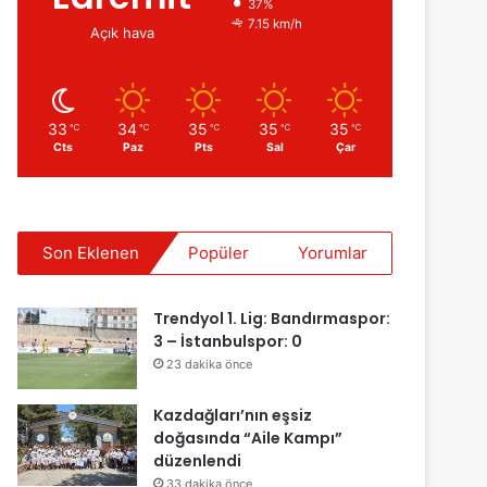
37%
7.15 km/h
Açık hava
33
34
35
35
35
℃
℃
℃
℃
℃
Cts
Paz
Pts
Sal
Çar
Son Eklenen
Popüler
Yorumlar
Trendyol 1. Lig: Bandırmaspor:
3 – İstanbulspor: 0
23 dakika önce
Kazdağları’nın eşsiz
doğasında “Aile Kampı”
düzenlendi
33 dakika önce