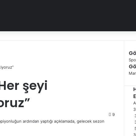
Gö
K
Spo
Gö
a
tiyoruz”
p
Mar
a
Her şeyi
l
ı
oruz”
A
9
3
mpiyonluğun ardından yaptığı açıklamada, gelecek sezon
3