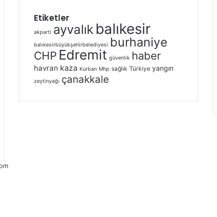
Etiketler
balıkesir
ayvalık
akparti
burhaniye
balıkesirbüyükşehirbelediyesi
Edremit
CHP
haber
güvenlik
kaza
havran
yangın
sağlık
Türkiye
Kurban
Mhp
çanakkale
zeytinyağı
com