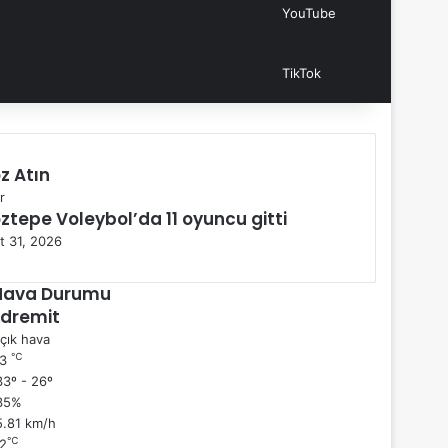
YouTube
TikTok
z Atın
r
ztepe Voleybol’da 11 oyuncu gitti
t 31, 2026
Hava Durumu
Edremit
çık hava
℃
33
3º - 26º
35%
5.81 km/h
℃
2