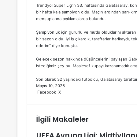
Trendyol Süper Lig’in 33. haftasında Galatasaray, kon
bir hafta kala şampiyon oldu. Maçın ardından sarı-kır
mensuplarına açıklamalarda bulundu.
Şampiyonluk için gururlu ve mutlu olduklarını aktara
bir sezon oldu. İyi iş çıkardık, taraftarlar harikaydı, t
ederim” diye konuştu.
Gelecek sezon hakkında düşüncelerini paylaşan Gabo
istediğimiz şey bu. Maalesef kupayı kazanamadık ama g
Son olarak 32 yaşındaki futbolcu, Galatasaray taraftarl
Mayıs 10, 2026
Facebook
X
L
T
P
R
V
E
Y
i
u
i
e
K
-
a
n
m
n
d
o
P
z
k
b
t
d
n
o
d
İlgili Makaleler
e
l
e
i
t
s
ı
d
r
r
t
a
t
r
I
e
k
a
UEFA Avrupa Ligi: Midtjyllan