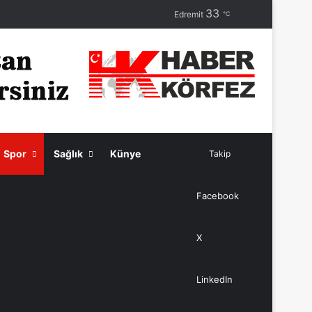
33
Rastgele M
Edremit
℃
Spor
Sağlık
Künye
Takip
Facebook
X
Arama yap .
LinkedIn