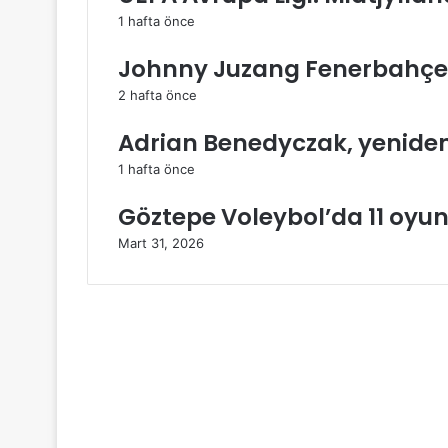
n
s
t
i
1 hafta önce
t
e
l
e
Johnny Juzang Fenerbahçe
p
a
2 hafta önce
y
l
Adrian Benedyczak, yenid
a
ş
1 hafta önce
Göztepe Voleybol’da 11 oyun
Mart 31, 2026