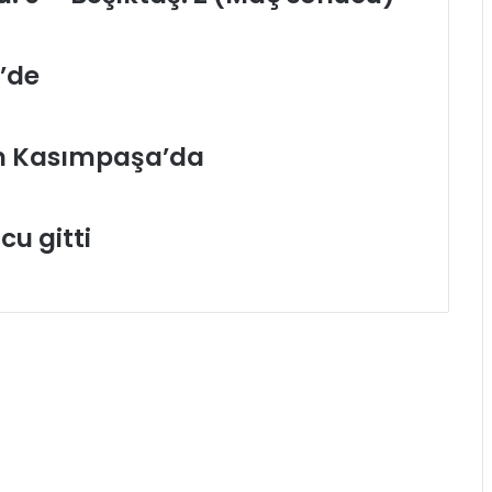
’de
en Kasımpaşa’da
cu gitti