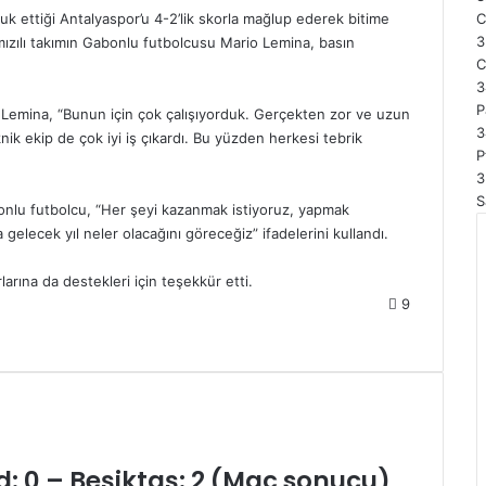
uk ettiği Antalyaspor’u 4-2’lik skorla mağlup ederek bitime
3
mızılı takımın Gabonlu futbolcusu Mario Lemina, basın
C
3
P
n Lemina, “Bunun için çok çalışıyorduk. Gerçekten zor ve uzun
3
eknik ekip de çok iyi iş çıkardı. Bu yüzden herkesi tebrik
P
3
S
nlu futbolcu, “Her şeyi kazanmak istiyoruz, yapmak
elecek yıl neler olacağını göreceğiz” ifadelerini kullandı.
arına da destekleri için teşekkür etti.
9
d: 0 – Beşiktaş: 2 (Maç sonucu)