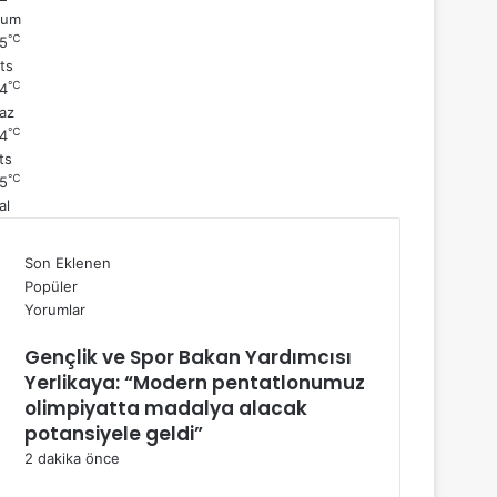
Cum
℃
5
ts
℃
4
az
℃
4
ts
℃
5
al
Son Eklenen
Popüler
Yorumlar
Gençlik ve Spor Bakan Yardımcısı
Yerlikaya: “Modern pentatlonumuz
olimpiyatta madalya alacak
potansiyele geldi”
2 dakika önce