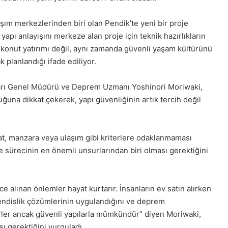
laşım merkezlerinden biri olan Pendik’te yeni bir proje
yapı anlayışını merkeze alan proje için teknik hazırlıkların
ir konut yatırımı değil, aynı zamanda güvenli yaşam kültürünü
 planlandığı ifade ediliyor.
ları Genel Müdürü ve Deprem Uzmanı Yoshinori Moriwaki,
una dikkat çekerek, yapı güvenliğinin artık tercih değil
iyat, manzara veya ulaşım gibi kriterlere odaklanmaması
e sürecinin en önemli unsurlarından biri olması gerektiğini
alınan önlemler hayat kurtarır. İnsanların ev satın alırken
hendislik çözümlerinin uygulandığını ve deprem
rler ancak güvenli yapılarla mümkündür” diyen Moriwaki,
ı gerektiğini vurguladı.