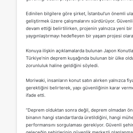
Edinilen bilgilere göre şirket, İstanbul’un önemli u
geliştirmek üzere çalışmalarını sürdürüyor. Güvenli 
devam ettiği belirtilirken, projenin yalnızca yeni b
yaygınlaştırmayı hedefleyen bir yaşam projesi olarak
Konuya ilişkin açıklamalarda bulunan Japon Konut
Türkiye’nin deprem kuşağında bulunan bir ülke olduğ
zorunluluk haline geldiğini söyledi.
Moriwaki, insanların konut satın alırken yalnızca f
gerektiğini belirterek, yapı güvenliğinin karar verm
ifade etti.
“Deprem olduktan sonra değil, deprem olmadan önce 
binanın hangi standartlarda üretildiğini, hangi mü
performansını sorgulaması gerekiyor. Güvenli şehi
geleceğin şehirlerinin güvenlik merkezli planlanmas