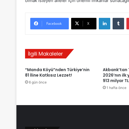
olmak isteyen aileler için önemli imkanlar sunacağın
LinkedIn
Tumblr
Facebook
X
İlgili Makaleler
“Manda Köyü”nden Türkiye’nin
Akbank’tan 
81 İline Katkısız Lezzet!
2026’nın ilk 
913 milyar T
6 gün önce
1 hafta önce