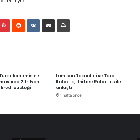
ı belirtiyor.
Pinterest
Reddit
VKontakte
E-Posta ile paylaş
Yazdır
Türk ekonomisine
Lumison Teknoloji ve Tera
yarısında 2 trilyon
Robotik, Unitree Robotics ile
L kredi desteği
anlaştı
1 hafta önce