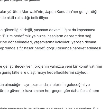
ar yürüten Moriwaki’nin, Japon Konutları’nın geliştirdiği
 aktif rol aldığı belirtiliyor.
can güvenliğini değil, yaşamın devamlılığını da kapsaması
: “Bizim hedefimiz yalnızca insanların depremden sağ
erine dönebilmeleri, yaşamlarına kaldıkları yerden devam
depremde sıfır hasar hedefi doğrultusunda hareket edilmesi
geliştirilecek yeni projenin yalnızca yeni bir konut yatırımı
 geniş kitlelere ulaştırmayı hedeflediklerini söyledi.
tın almadığını, aynı zamanda ailelerinin geleceğini ve
töründe güvenlik kavramının her geçen gün daha fazla önem
iyle yaşayacağı ve yıllarını geçireceği alanları seçiyor. Bu