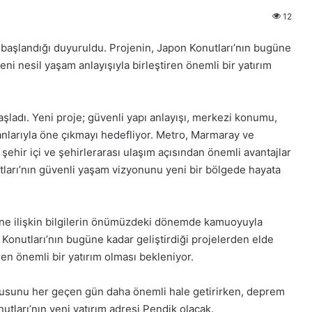
12
n başlandığı duyuruldu. Projenin, Japon Konutları’nın bugüne
eni nesil yaşam anlayışıyla birleştiren önemli bir yatırım
aşladı. Yeni proje; güvenli yapı anlayışı, merkezi konumu,
anlarıyla öne çıkmayı hedefliyor. Metro, Marmaray ve
 şehir içi ve şehirlerarası ulaşım açısından önemli avantajlar
arı’nın güvenli yaşam vizyonunu yeni bir bölgede hayata
cine ilişkin bilgilerin önümüzdeki dönemde kamuoyuyla
 Konutları’nın bugüne kadar geliştirdiği projelerden elde
ren önemli bir yatırım olması bekleniyor.
nusunu her geçen gün daha önemli hale getirirken, deprem
utları’nın yeni yatırım adresi Pendik olacak.