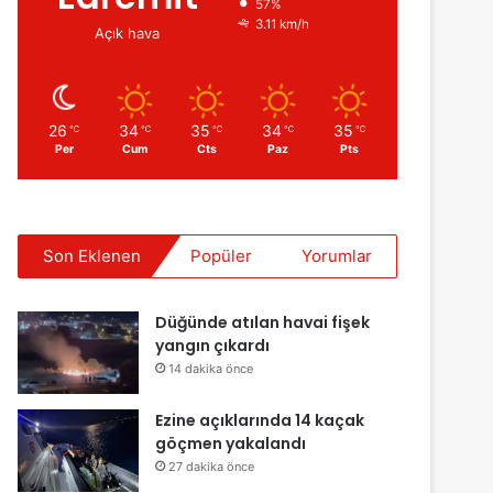
57%
3.11 km/h
Açık hava
26
34
35
34
35
℃
℃
℃
℃
℃
Per
Cum
Cts
Paz
Pts
Son Eklenen
Popüler
Yorumlar
Düğünde atılan havai fişek
yangın çıkardı
14 dakika önce
Ezine açıklarında 14 kaçak
göçmen yakalandı
27 dakika önce