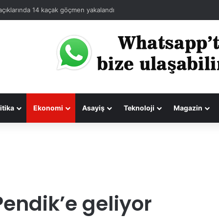
açıklarında 14 kaçak göçmen yakalandı
itika
Ekonomi
Asayiş
Teknoloji
Magazin
endik’e geliyor