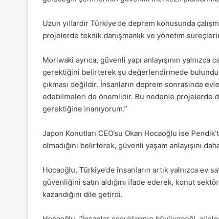
Uzun yıllardır Türkiye’de deprem konusunda çalışmal
projelerde teknik danışmanlık ve yönetim süreçlerinde
Moriwaki ayrıca, güvenli yapı anlayışının yalnızca 
gerektiğini belirterek şu değerlendirmede bulundu
çıkması değildir. İnsanların deprem sonrasında evl
edebilmeleri de önemlidir. Bu nedenle projelerde 
gerektiğine inanıyorum.”
Japon Konutları CEO’su Okan Hocaoğlu ise Pendik’te 
olmadığını belirterek, güvenli yaşam anlayışını daha
Hocaoğlu, Türkiye’de insanların artık yalnızca ev sa
güvenliğini satın aldığını ifade ederek, konut sek
kazandığını dile getirdi.
Hocaoğlu, “İnsanlar çocuklarının büyüyeceği, aileler