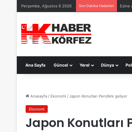
Perşembe, Ağustos 6 2026
Son Dakika Haberleri
Ezine 
Ana Sayfa
Güncel
Yerel
Dünya
Pol
Anasayfa
/
Ekonomi
/
Japon Konutları Pendik’e geliyor
Ekonomi
Japon Konutları P