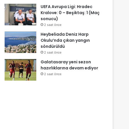
UEFA Avrupa Ligi: Hradec
Kralove: 0 – Beşiktaş: 1 (Maç
sonucu)
2 saat önce
Heybeliada Deniz Harp
Okulu’nda çıkan yangın
söndürüldü
2 saat önce
Galatasaray yeni sezon
hazırlıklarına devam ediyor
2 saat önce