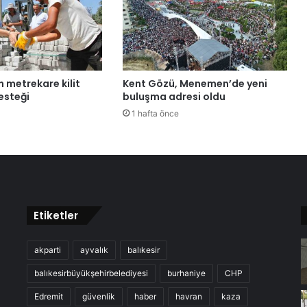
n metrekare kilit
Kent Gözü, Menemen’de yeni
esteği
buluşma adresi oldu
1 hafta önce
Etiketler
akparti
ayvalık
balıkesir
balıkesirbüyükşehirbelediyesi
burhaniye
CHP
Edremit
güvenlik
haber
havran
kaza