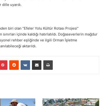
 dille uyardı.
nden biri olan “Efeler Yolu Kültür Rotası Projesi”
sınırları içinde kaldığı hatırlatıldı. Doğaseverlerin mağdur
yonel rehber eşliğinde ve ilgili Orman İşletme
nılabileceği aktarıldı.
Pinterest
Reddit
VKontakte
E-Posta ile paylaş
Yazdır