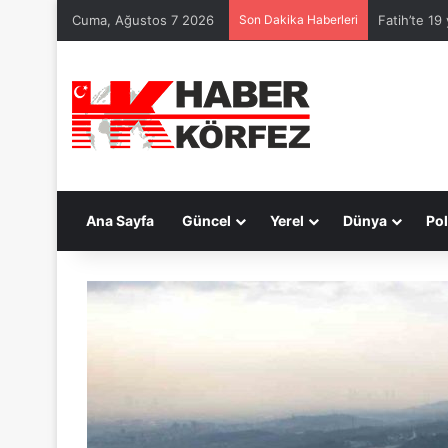
Cuma, Ağustos 7 2026
Son Dakika Haberleri
Fatih’te 19
Ana Sayfa
Güncel
Yerel
Dünya
Pol