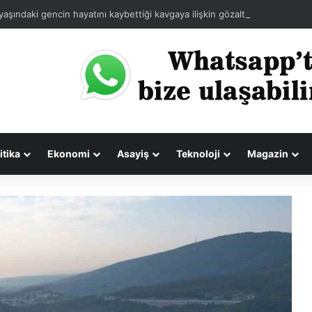
 yaşındaki gencin hayatını kaybettiği kavgaya ilişkin gözaltına alınan 8 şüp
itika
Ekonomi
Asayiş
Teknoloji
Magazin