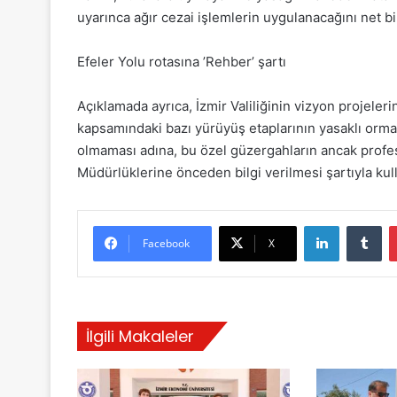
uyarınca ağır cezai işlemlerin uygulanacağını net bir
Efeler Yolu rotasına ’Rehber’ şartı
Açıklamada ayrıca, İzmir Valiliğinin vizyon projeleri
kapsamındaki bazı yürüyüş etaplarının yasaklı orman 
olmaması adına, bu özel güzergahların ancak profes
Müdürlüklerine önceden bilgi verilmesi şartıyla kulla
LinkedIn
Tumblr
Facebook
X
İlgili Makaleler