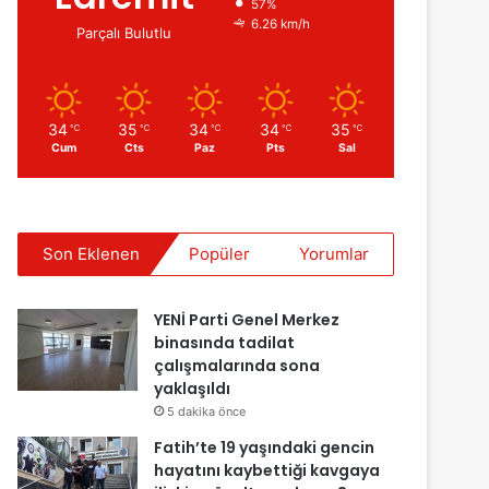
57%
6.26 km/h
Parçalı Bulutlu
34
35
34
34
35
℃
℃
℃
℃
℃
Cum
Cts
Paz
Pts
Sal
Son Eklenen
Popüler
Yorumlar
YENİ Parti Genel Merkez
binasında tadilat
çalışmalarında sona
yaklaşıldı
5 dakika önce
Fatih’te 19 yaşındaki gencin
hayatını kaybettiği kavgaya