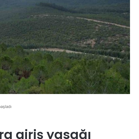
başladı
a giriş yasağı