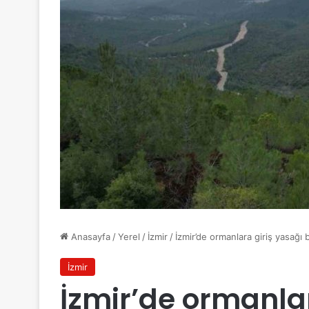
Anasayfa
/
Yerel
/
İzmir
/
İzmir’de ormanlara giriş yasağı 
İzmir
İzmir’de ormanlar