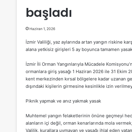
başladı
Haziran 1, 2026
İzmir Valiliği, yaz aylarında artan yangın riskine kar
alana yetkisiz girişleri 5 ay boyunca tamamen yasak
İzmir İli Orman Yangınlarıyla Mücadele Komisyonu’n
ormanlara giriş yasağı 1 Haziran 2026 ile 31 Ekim 20
kent merkezinden kırsal bölgelere kadar uzanan gen
dışındaki kişilerin girmesine kesinlikle izin verilme
Piknik yapmak ve anız yakmak yasak
Muhtemel yangın felaketlerinin önüne geçmeyi hed
alanların içi değil, orman kenarlarında mola vermek
Valilik, kurallara uymayan ve yasağı ihlal eden v