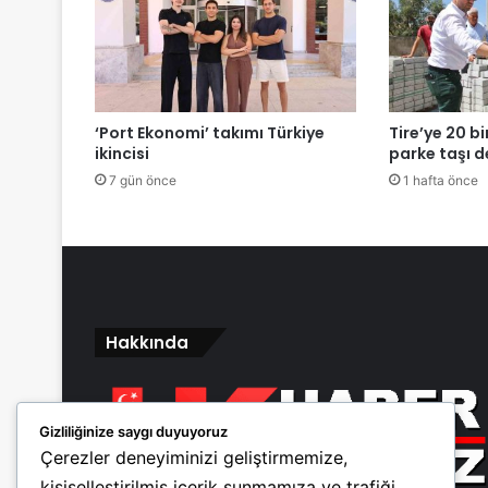
‘Port Ekonomi’ takımı Türkiye
Tire’ye 20 bi
ikincisi
parke taşı d
7 gün önce
1 hafta önce
Hakkında
Gizliliğinize saygı duyuyoruz
Çerezler deneyiminizi geliştirmemize,
kişiselleştirilmiş içerik sunmamıza ve trafiği