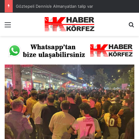
Göztepeli Dennis’e Almanya’dan talip var
Menü
A