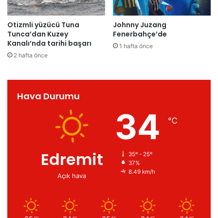
Otizmli yüzücü Tuna
Johnny Juzang
Tunca’dan Kuzey
Fenerbahçe’de
Kanalı’nda tarihi başarı
1 hafta önce
2 hafta önce
Hava Durumu
34
℃
Edremit
35º - 25º
37%
8.49 km/h
Açık hava