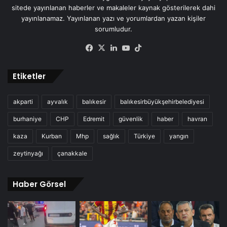
sitede yayınlanan haberler ve makaleler kaynak gösterilerek dahi
yayınlanamaz. Yayınlanan yazı ve yorumlardan yazan kişiler
sorumludur.
Facebook
X
LinkedIn
YouTube
TikTok
Etiketler
akparti
ayvalık
balıkesir
balıkesirbüyükşehirbelediyesi
burhaniye
CHP
Edremit
güvenlik
haber
havran
kaza
Kurban
Mhp
sağlık
Türkiye
yangın
zeytinyağı
çanakkale
Haber Görsel