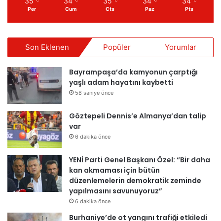
35
34
35
34
34
℃
℃
℃
℃
℃
Per
Cum
Cts
Paz
Pts
Son Eklenen
Popüler
Yorumlar
Bayrampaşa’da kamyonun çarptığı
yaşlı adam hayatını kaybetti
58 saniye önce
Göztepeli Dennis’e Almanya’dan talip
var
6 dakika önce
YENİ Parti Genel Başkanı Özel: “Bir daha
kan akmaması için bütün
düzenlemelerin demokratik zeminde
yapılmasını savunuyoruz”
6 dakika önce
Burhaniye’de ot yangını trafiği etkiledi