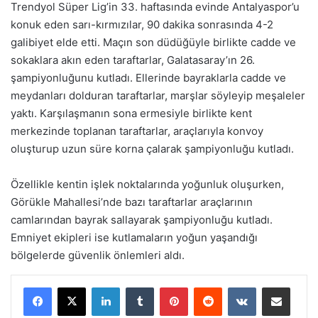
Trendyol Süper Lig’in 33. haftasında evinde Antalyaspor’u
konuk eden sarı-kırmızılar, 90 dakika sonrasında 4-2
galibiyet elde etti. Maçın son düdüğüyle birlikte cadde ve
sokaklara akın eden taraftarlar, Galatasaray’ın 26.
şampiyonluğunu kutladı. Ellerinde bayraklarla cadde ve
meydanları dolduran taraftarlar, marşlar söyleyip meşaleler
yaktı. Karşılaşmanın sona ermesiyle birlikte kent
merkezinde toplanan taraftarlar, araçlarıyla konvoy
oluşturup uzun süre korna çalarak şampiyonluğu kutladı.
Özellikle kentin işlek noktalarında yoğunluk oluşurken,
Görükle Mahallesi’nde bazı taraftarlar araçlarının
camlarından bayrak sallayarak şampiyonluğu kutladı.
Emniyet ekipleri ise kutlamaların yoğun yaşandığı
bölgelerde güvenlik önlemleri aldı.
LinkedIn
Tumblr
Pinterest
Reddit
VKontakte
E-Posta ile paylaş