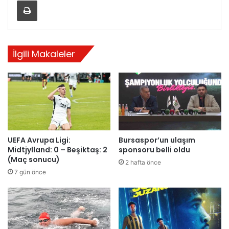
Yazdır
İlgili Makaleler
UEFA Avrupa Ligi:
Bursaspor’un ulaşım
Midtjylland: 0 – Beşiktaş: 2
sponsoru belli oldu
(Maç sonucu)
2 hafta önce
7 gün önce