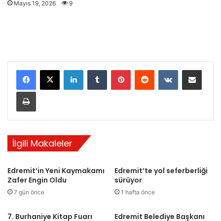
Mayıs 19, 2026
9
LinkedIn
Tumblr
Pinterest
Reddit
VKontakte
E-Posta ile paylaş
Yazdır
İlgili Makaleler
Edremit’in Yeni Kaymakamı
Edremit’te yol seferberliği
Zafer Engin Oldu
sürüyor
7 gün önce
1 hafta önce
7. Burhaniye Kitap Fuarı
Edremit Belediye Başkanı