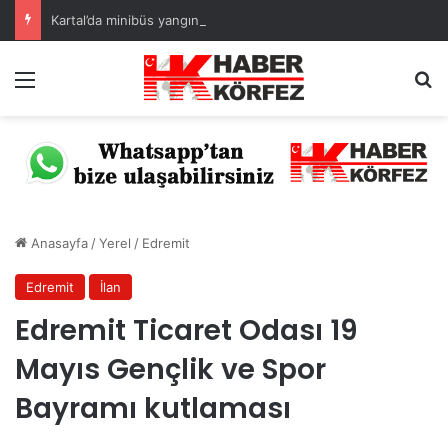
Kartal’da minibüs yangını: Peş peşe patlamalar paniğe neden oldu
Menü
Ar
Anasayfa
/
Yerel
/
Edremit
Edremit
İlan
Edremit Ticaret Odası 19
Mayıs Gençlik ve Spor
Bayramı kutlaması