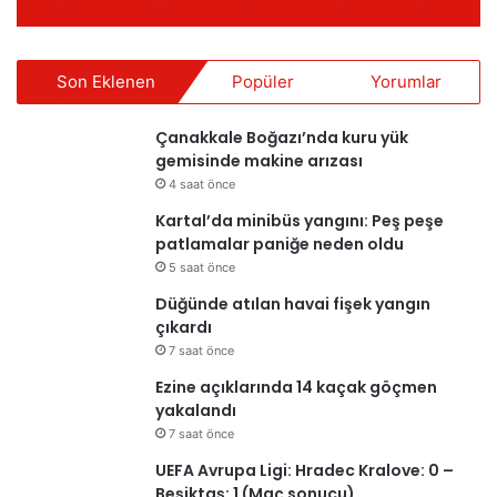
Son Eklenen
Popüler
Yorumlar
Çanakkale Boğazı’nda kuru yük
gemisinde makine arızası
4 saat önce
Kartal’da minibüs yangını: Peş peşe
patlamalar paniğe neden oldu
5 saat önce
Düğünde atılan havai fişek yangın
çıkardı
7 saat önce
Ezine açıklarında 14 kaçak göçmen
yakalandı
7 saat önce
UEFA Avrupa Ligi: Hradec Kralove: 0 –
Beşiktaş: 1 (Maç sonucu)