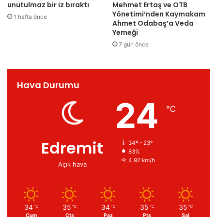
unutulmaz bir iz bıraktı
Mehmet Ertaş ve OTB
Yönetimi’nden Kaymakam
1 hafta önce
Ahmet Odabaş’a Veda
Yemeği
7 gün önce
Hava Durumu
24
℃
Edremit
34º - 23º
83%
4.92 km/h
Açık hava
34
35
34
35
35
℃
℃
℃
℃
℃
Cum
Cts
Paz
Pts
Sal