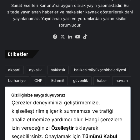
Sanat Eserleri Kanunu’na uygun olarak yayın yapmaktadır. Bu
sitede yayınlanan haberler ve makaleler kaynak gösterilerek dahi
yayınlanamaz. Yayınlanan yazı ve yorumlardan yazan kişiler
sorumludur.
Facebook
X
LinkedIn
YouTube
TikTok
Etiketler
akparti
ayvalık
balıkesir
balıkesirbüyükşehirbelediyesi
burhaniye
CHP
Edremit
güvenlik
haber
havran
kaza
Kurban
Mhp
sağlık
Türkiye
yangın
Gizliliğinize saygı duyuyoruz
Çerezler deneyiminizi geliştirmemize,
zeytinyağı
çanakkale
kişiselleştirilmiş içerik sunmamıza ve trafiği
analiz etmemize yardımcı olur. Hangi çerezlere
Haber Görsel
izin vereceğinizi
Özelleştir
tıklayarak
seçebilirsiniz. Onaylamak için
Tümünü Kabul