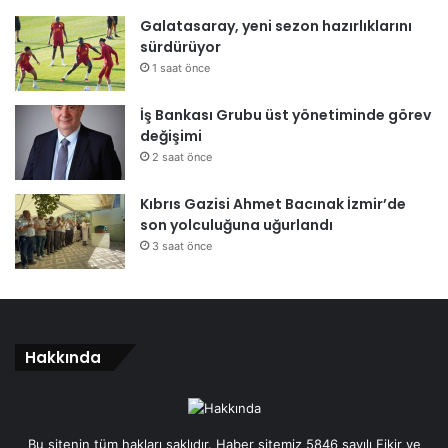
Galatasaray, yeni sezon hazırlıklarını
sürdürüyor
1 saat önce
İş Bankası Grubu üst yönetiminde görev
değişimi
2 saat önce
Kıbrıs Gazisi Ahmet Bacınak İzmir’de
son yolculuğuna uğurlandı
3 saat önce
Hakkında
Bu sitenin tüm hakları saklıdır. Haber sitemiz 5846 sayılı Fikir ve