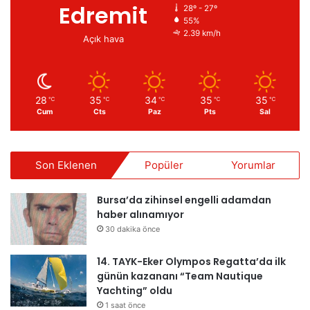
Edremit
28º - 27º
55%
2.39 km/h
Açık hava
28
35
34
35
35
℃
℃
℃
℃
℃
Cum
Cts
Paz
Pts
Sal
Son Eklenen
Popüler
Yorumlar
Bursa’da zihinsel engelli adamdan
haber alınamıyor
30 dakika önce
14. TAYK-Eker Olympos Regatta’da ilk
günün kazananı “Team Nautique
Yachting” oldu
1 saat önce