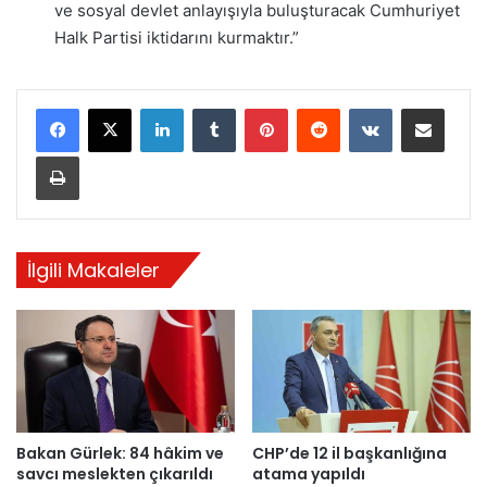
ve sosyal devlet anlayışıyla buluşturacak Cumhuriyet
Halk Partisi iktidarını kurmaktır.”
LinkedIn
Tumblr
Pinterest
Reddit
VKontakte
E-Posta ile paylaş
Yazdır
İlgili Makaleler
Bakan Gürlek: 84 hâkim ve
CHP’de 12 il başkanlığına
savcı meslekten çıkarıldı
atama yapıldı