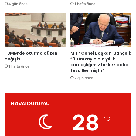
4 gün önce
1 hafta önce
TBMM’de oturma düzeni
MHP Genel Başkanı Bahçeli:
değişti
“Bu imzayla bin yıllık
kardeşliğimiz bir kez daha
1 hafta önce
tescillenmiştir”
2 gün önce
Hava Durumu
28
℃