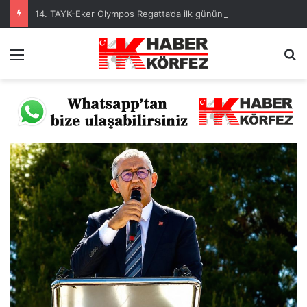
14. TAYK-Eker Olympos Regatta’da ilk günün kazananı “Team Nautique Yachting” oldu
Menü
Ar