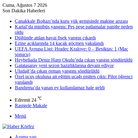
Cuma, Ağustos 7 2026
Son Dakika Haberleri
Çanakkale Boğazı’nda kuru yük gemisinde makine arızası
Kartal’da minibüs yangını: Peş peşe patlamalar paniğe neden
oldu
Düğünde atılan havai fişek yangın çıkardı
Ezine açıklarında 14 kaçak göçmen yakalandı
UEFA Avrupa Ligi: Hradec Kralove: 0 – Beşiktaş: 1 (Maç
sonucu)
Heybeliada Deniz Harp Okulu’nda çıkan yangın söndürüldü
Galatasaray yeni sezon hazırlıklarına devam ediyor
Uludağ’da çıkan orman yangını söndürüldü
Özel uçuş okuluna ait eğitim uçağı pistten çıktı: Pilot öğrenci
yaralandı
Bandırma’da yanan ev kullanılamaz hale geldi
℃
Edremit
24
Rastgele Makale
Menü
Arama yap ...