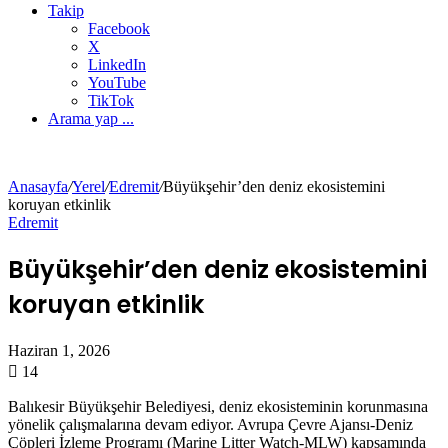
Takip
Facebook
X
LinkedIn
YouTube
TikTok
Arama yap ...
Anasayfa
/
Yerel
/
Edremit
/
Büyükşehir’den deniz ekosistemini
koruyan etkinlik
Edremit
Büyükşehir’den deniz ekosistemini
koruyan etkinlik
Haziran 1, 2026
14
Balıkesir Büyükşehir Belediyesi, deniz ekosisteminin korunmasına
yönelik çalışmalarına devam ediyor. Avrupa Çevre Ajansı-Deniz
Çöpleri İzleme Programı (Marine Litter Watch-MLW) kapsamında