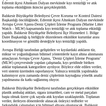
Edremit ilçesi Altınkum Dalyan mevkiinde kıyı temizliği ve atık
toplama etkinliğinin ikincisi gerçekleştirildi.
Balıkesir Büyükşehir Belediyesi Çevre Koruma ve Kontrol Dairesi
Başkanlığı öncülüğünde, Edremit ilçesi Altınkum Dalyan mevkiinde
Avrupa Çevre Ajansı-Deniz Çöpleri İzleme Programı (Marine Litter
Watch – MLW) kapsamında kıyı temizliği ve atık toplama etkinliği
yapıldı. Balıkesir Büyükşehir Belediyesi İlçe Hizmetleri 1. Bölge
Daire Başkanlığı iş birliğiyle düzenlenen etkinlikte kurumlar arası
koordinasyon ve gönüllü desteğiyle kıyı temizliği yapıldı.
Avrupa Birliği tarafından geliştirilen ve kıyılardaki atıkların tür,
miktar ve yoğunluğunun bilimsel yöntemlerle kayıt altına alınmasını
amaçlayan Avrupa Çevre Ajansı, ‘Deniz Çöpleri İzleme Programı’
(MLW) çerçevesinde yapılan çalışmada, kıyı şeridinde biriken
atıklar toplanarak kategorilere ayrılıyor. Böylece elde edilen veriler,
veri sistemi üzerinden raporlanıyor. Yalnızca temizlik yapılmakla
kalınmıyor aynı zamanda deniz çöplerinin kaynağına yönelik analiz
yapılmasına da katkı sağlanmış oluyor.
Balıkesir Büyükşehir Belediyesi tarafından gerçekleşen etkinlikte
plastik ambalaj atıkları, sigara izmaritleri, cam ve metal parçaları
başta olmak üzere çok sayıda atık kıyıdan uzaklaştırıldı. Toplanan
veriler, ilerleyen dönemlerde alınacak önleyici tedbirler ve
farkındalık çalışmaları için bilimsel altyapı oluşturacak. Balıkesir