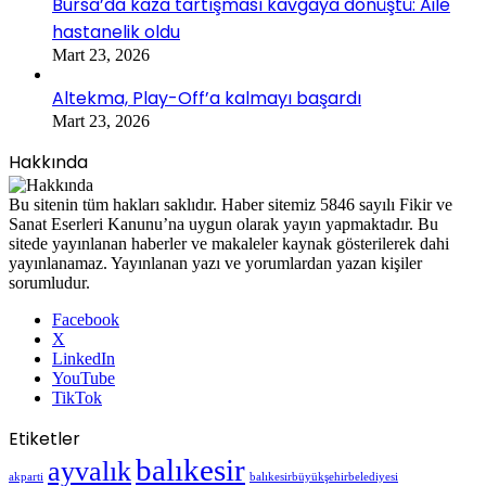
Bursa’da kaza tartışması kavgaya dönüştü: Aile
hastanelik oldu
Mart 23, 2026
Altekma, Play-Off’a kalmayı başardı
Mart 23, 2026
Hakkında
Bu sitenin tüm hakları saklıdır. Haber sitemiz 5846 sayılı Fikir ve
Sanat Eserleri Kanunu’na uygun olarak yayın yapmaktadır. Bu
sitede yayınlanan haberler ve makaleler kaynak gösterilerek dahi
yayınlanamaz. Yayınlanan yazı ve yorumlardan yazan kişiler
sorumludur.
Facebook
X
LinkedIn
YouTube
TikTok
Etiketler
balıkesir
ayvalık
akparti
balıkesirbüyükşehirbelediyesi