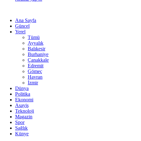
Ana Sayfa
Güncel
Yerel
Tümü
Ayvalık
Balıkesir
Burhaniye
Çanakkale
Edremit
Gömeç
Havran
İzmir
Dünya
Politika
Ekonomi
Asayiş
Teknoloji
Magazin
Spor
Sağlık
Künye