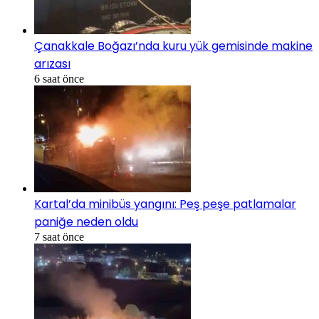
Çanakkale Boğazı’nda kuru yük gemisinde makine
arızası
6 saat önce
Kartal’da minibüs yangını: Peş peşe patlamalar
paniğe neden oldu
7 saat önce