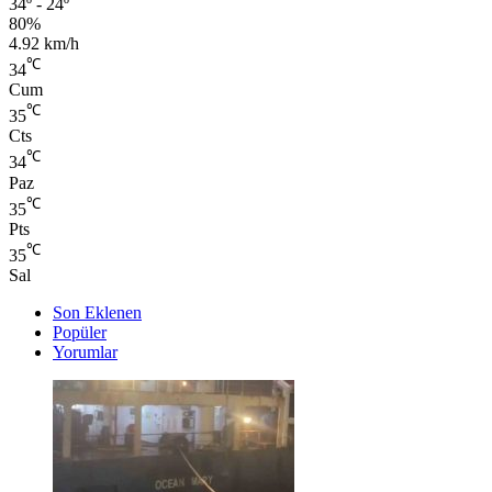
34º - 24º
80%
4.92 km/h
℃
34
Cum
℃
35
Cts
℃
34
Paz
℃
35
Pts
℃
35
Sal
Son Eklenen
Popüler
Yorumlar