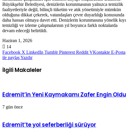
Büyükşehir Belediyesi, denizlerin korunmasının yalnızca temizlik
faaliyetleriyle değil, bilinçli tüketim ve atık yönetimiyle mümkün
olduğuna dikkat çekerek, vatandaşları çevre duyarlılığı konusunda
daha hassas olmaya davet etti. Denizlerin korunmasına yönelik kıyı
temizliği ve izleme çalışmalarının yıl boyunca farklı noktalarda
devam edeceği belirtildi.
Haziran 1, 2026
14
Facebook
X
LinkedIn
Tumblr
Pinterest
Reddit
VKontakte
E-Posta
ile paylaş
Yazdır
İlgili Makaleler
Edremit’in Yeni Kaymakamı Zafer Engin Oldu
7 gün önce
Edremit’te yol seferberliği sürüyor