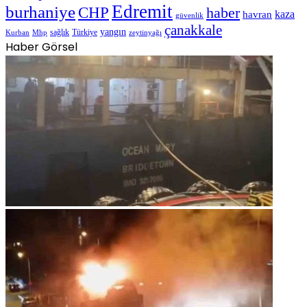
Edremit
burhaniye
CHP
haber
havran
kaza
güvenlik
çanakkale
yangın
sağlık
Türkiye
Kurban
Mhp
zeytinyağı
Haber Görsel