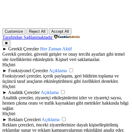
Customize
Reject All
Accept All
Tarafından Sağlanmaktadır
✖
►
Gerekli Çerezler
Her Zaman Aktif
Gerekli çerezler, güvenli girişler ve onay tercihi ayarları gibi temel
site özelliklerini etkinleştirir. Kişisel veri saklamazlar.
Hiçbiri
►
Fonksiyonel Çerezler
Açıklama
Fonksiyonel çerezler, içerik paylaşımı, geri bildirim toplama ve
üçüncü taraf araçların etkinleştirilmesi gibi özellikleri destekler.
Hiçbiri
►
Analitik Çerezler
Açıklama
Analitik çerezler, ziyaretçi etkileşimlerini izler ve ziyaretçi sayısı,
hemen çıkma oranı ve trafik kaynakları gibi metrikler hakkında bilgi
sağlar.
Hiçbiri
►
Reklam Çerezleri
Açıklama
Reklam çerezleri, önceki ziyaretlerinize dayalı kişiselleştirilmiş
reklamlar sunar ve reklam kampanyalarının etkinliğini analiz eder.