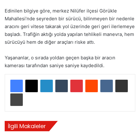
Edinilen bilgiye göre, merkez Nilüfer ilçesi Görükle
Mahallesi’nde seyreden bir sürücü, bilinmeyen bir nedenle
aracını geri vitese takarak yol üzerinde geri geri ilerlemeye
başladı. Trafiğin aktığı yolda yapılan tehlikeli manevra, hem
sürücüyü hem de diğer araçları riske attı.
Yaşananlar, o sırada yoldan geçen başka bir aracın
kamerası tarafından saniye saniye kaydedildi.
LinkedIn
Tumblr
Pinterest
Reddit
VKontakte
E-Posta ile paylaş
Yazdır
İlgili Makaleler