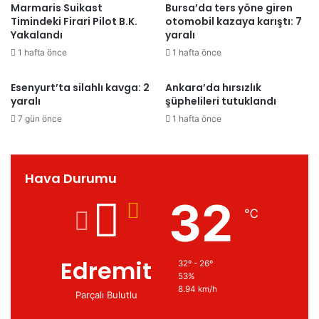
Marmaris Suikast
Bursa’da ters yöne giren
Timindeki Firari Pilot B.K.
otomobil kazaya karıştı: 7
Yakalandı
yaralı
1 hafta önce
1 hafta önce
Esenyurt’ta silahlı kavga: 2
Ankara’da hırsızlık
yaralı
şüphelileri tutuklandı
7 gün önce
1 hafta önce
Hava Durumu
32
℃
Edremit
32º - 26º
53%
8.94 km/h
Parçalı Bulutlu