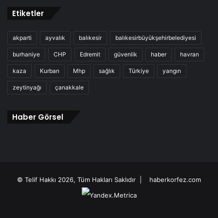
Etiketler
akparti
ayvalık
balıkesir
balıkesirbüyükşehirbelediyesi
burhaniye
CHP
Edremit
güvenlik
haber
havran
kaza
Kurban
Mhp
sağlık
Türkiye
yangın
zeytinyağı
çanakkale
Haber Görsel
© Telif Hakkı 2026, Tüm Hakları Saklıdır |
haberkorfez.com