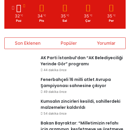
32
34
35
35
35
℃
℃
℃
℃
℃
Paz
Pts
Sal
Çar
Per
Son Eklenen
Popüler
Yorumlar
AK Parti İstanbul’dan “AK Belediyeciliği
Yerinde Gör” programı
44 dakika önce
Fenerbahçeli 16 milli atlet Avrupa
Şampiyonası sahnesine çıkıyor
49 dakika önce
Kumsalın zincirleri kesildi, sahillerdeki
malzemeler kaldırıldı
54 dakika önce
Bakan Bayraktar: “Milletimizin refahı
için aramaya, keşfetmeye ve üretmeye