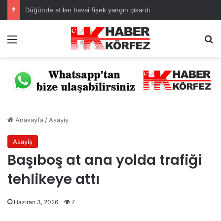
Düğünde atılan havai fişek yangın çıkardı
Menü
A
Anasayfa
/
Asayiş
Asayiş
Başıboş at ana yolda trafiği
tehlikeye attı
Haziran 3, 2026
7