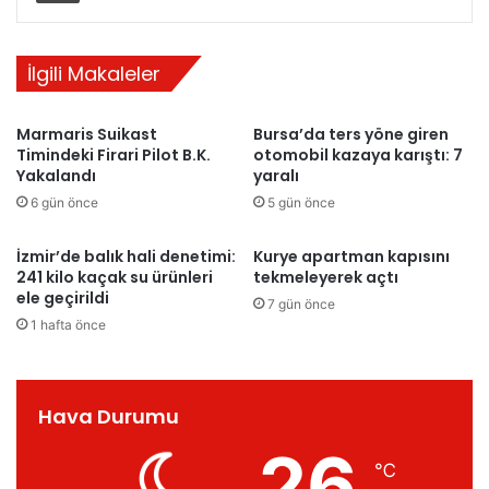
İlgili Makaleler
Marmaris Suikast
Bursa’da ters yöne giren
Timindeki Firari Pilot B.K.
otomobil kazaya karıştı: 7
Yakalandı
yaralı
6 gün önce
5 gün önce
İzmir’de balık hali denetimi:
Kurye apartman kapısını
241 kilo kaçak su ürünleri
tekmeleyerek açtı
ele geçirildi
7 gün önce
1 hafta önce
Hava Durumu
26
℃