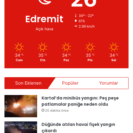
Edremit
34º - 22º
61%
2.99 km/h
Açık hava
34
35
34
35
34
℃
℃
℃
℃
℃
Cum
Cts
Paz
Pts
Sal
Son Eklenen
Popüler
Yorumlar
Kartal’da minibüs yangını: Peş peşe
patlamalar paniğe neden oldu
20 dakika önce
Düğünde atılan havai fişek yangın
çıkardı