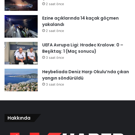
2 saat önce
Ezine açıklarında 14 kaçak göçmen
yakalandı
2 saat önce
UEFA Avrupa Ligi: Hradec Kralove: 0 –
Beşiktaş: 1 (Maç sonucu)
3 saat önce
Heybeliada Deniz Harp Okulu’nda çıkan
yangın söndürüldü
3 saat önce
Hakkında