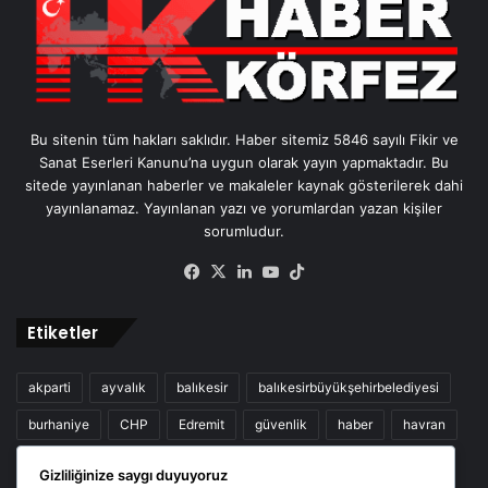
Bu sitenin tüm hakları saklıdır. Haber sitemiz 5846 sayılı Fikir ve
Sanat Eserleri Kanunu’na uygun olarak yayın yapmaktadır. Bu
sitede yayınlanan haberler ve makaleler kaynak gösterilerek dahi
yayınlanamaz. Yayınlanan yazı ve yorumlardan yazan kişiler
sorumludur.
Facebook
X
LinkedIn
YouTube
TikTok
Etiketler
akparti
ayvalık
balıkesir
balıkesirbüyükşehirbelediyesi
burhaniye
CHP
Edremit
güvenlik
haber
havran
kaza
Kurban
Mhp
sağlık
Türkiye
yangın
Gizliliğinize saygı duyuyoruz