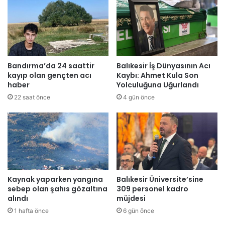
Bandırma’da 24 saattir
Balıkesir İş Dünyasının Acı
kayıp olan gençten acı
Kaybı: Ahmet Kula Son
haber
Yolculuğuna Uğurlandı
22 saat önce
4 gün önce
Kaynak yaparken yangına
Balıkesir Üniversite’sine
sebep olan şahıs gözaltına
309 personel kadro
alındı
müjdesi
1 hafta önce
6 gün önce