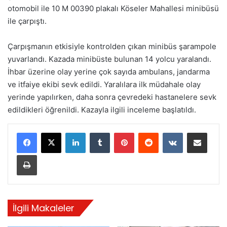
otomobil ile 10 M 00390 plakalı Köseler Mahallesi minibüsü
ile çarpıştı.
Çarpışmanın etkisiyle kontrolden çıkan minibüs şarampole
yuvarlandı. Kazada minibüste bulunan 14 yolcu yaralandı.
İhbar üzerine olay yerine çok sayıda ambulans, jandarma
ve itfaiye ekibi sevk edildi. Yaralılara ilk müdahale olay
yerinde yapılırken, daha sonra çevredeki hastanelere sevk
edildikleri öğrenildi. Kazayla ilgili inceleme başlatıldı.
LinkedIn
Tumblr
Pinterest
Reddit
VKontakte
E-Posta ile paylaş
Yazdır
İlgili Makaleler