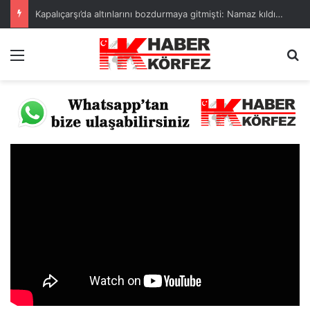
Kapalıçarşı’da altınlarını bozdurmaya gitmişti: Namaz kıldığı camide çantası çalındı
Menü
A