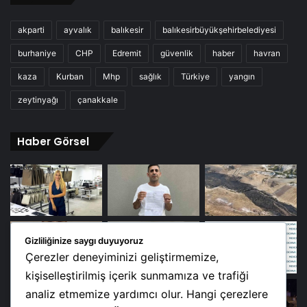
akparti
ayvalık
balıkesir
balıkesirbüyükşehirbelediyesi
burhaniye
CHP
Edremit
güvenlik
haber
havran
kaza
Kurban
Mhp
sağlık
Türkiye
yangın
zeytinyağı
çanakkale
Haber Görsel
Gizliliğinize saygı duyuyoruz
Çerezler deneyiminizi geliştirmemize,
kişiselleştirilmiş içerik sunmamıza ve trafiği
analiz etmemize yardımcı olur. Hangi çerezlere