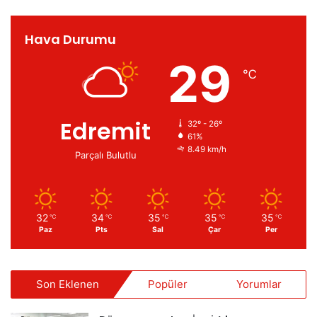
Hava Durumu
29
℃
Edremit
32º - 26º
61%
8.49 km/h
Parçalı Bulutlu
32
34
35
35
35
℃
℃
℃
℃
℃
Paz
Pts
Sal
Çar
Per
Son Eklenen
Popüler
Yorumlar