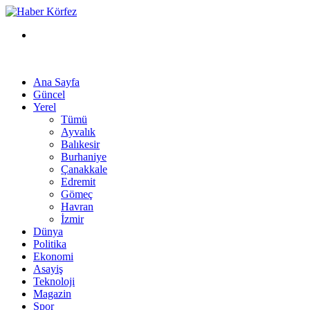
Arama
yap
...
Ana Sayfa
Güncel
Yerel
Tümü
Ayvalık
Balıkesir
Burhaniye
Çanakkale
Edremit
Gömeç
Havran
İzmir
Dünya
Politika
Ekonomi
Asayiş
Teknoloji
Magazin
Spor