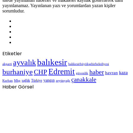
sitede yayınlanan haberler ve makaleler kaynak gösterilerek dahi
yayınlanamaz. Yayınlanan yazı ve yorumlardan yazan kişiler
sorumludur.
Facebook
X
LinkedIn
YouTube
TikTok
Etiketler
balıkesir
ayvalık
akparti
balıkesirbüyükşehirbelediyesi
Edremit
burhaniye
CHP
haber
havran
kaza
güvenlik
çanakkale
yangın
sağlık
Türkiye
Kurban
Mhp
zeytinyağı
Haber Görsel