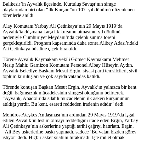
Balıkesir’in Ayvalık ilçesinde, Kurtuluş Savaşı’nın simge
olaylarından biri olan “İlk Kurşun”un 107. yıl dönümü düzenlenen
törenlerle anıldı.
Alay Komutanı Yarbay Ali Çetinkaya’nın 29 Mayıs 1919’da
Ayvalık’ta düşmana karşı ilk kurşunu atmasının yıl dönümü
nedeniyle Cumhuriyet Meydanı’nda çelenk sunma töreni
gerçekleştirildi. Program kapsamında daha sonra Alibey Adası’ndaki
Ali Çetinkaya büstüne çiçek bırakıldı.
Törene Ayvalık Kaymakam vekili Gömeç Kaymakamı Mehmet
Nesip Mahir, Garnizon Komutanı Personel Albay Hüseyin Aydın,
Ayvalık Belediye Başkanı Mesut Ergin, siyasi parti temsilcileri, sivil
toplum kuruluşları ve çok sayıda vatandaş katıldı.
Törende konuşan Başkan Mesut Ergin, Ayvalık’ın yalnızca bir kent
değil, bağımsızlık mücadelesinin simgesi olduğunu belirterek,
“Ayvalık, Anadolu’da silahlı mücadelenin ilk askeri kurşununun
atıldığı yerdir. Bu kent, esareti reddeden iradenin adıdır” dedi.
Mondros Ateşkes Antlaşması’nın ardından 29 Mayıs 1919’da işgal
edilen Ayvalık’ın teslim olmayı reddettiğini ifade eden Ergin, Yarbay
Ali Çetinkaya’nın askerlerine yaptığı tarihi çağrıyı hatırlattı. Ergin,
“Ali Bey askerlerine baskı yapmadı, sadece ‘Bu vatan bizden görev
istiyor’ dedi. Hiçbir asker silahını bırakmadı. İşte millet olmak