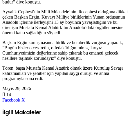
budur” diye konuştu.
Ayvalık Cephesi’nin Milli Mücadele’nin ilk cephesi olduğuna dikkat
çeken Başkan Ergin, Kuvayı Milliye birliklerinin Yunan ordusunun
Anadolu içlerine ilerleyişini 13 ay boyunca yavaşlattığını ve bu
direnişin Mustafa Kemal Atatürk’ün Anadolu’daki örgütlenmesine
önemli katkı sağladığını söyledi.
Başkan Ergin konuşmasında birlik ve beraberlik vurgusu yaparak,
“Bugün bizler o cesaretin, o fedakârlığın mirasçılarıyız.
Cumhuriyetimizin değerlerine sahip çıkarak bu emaneti gelecek
nesillere taşımak zorundayız” diye konuştu.
Tören, başta Mustafa Kemal Atatürk olmak üzere Kurtuluş Savaşı
kahramanları ve şehitler için yapılan saygı duruşu ve anma
programıyla sona erdi.
Mayıs 29, 2026
14
LinkedIn
Tumblr
Pinterest
Reddit
VKontakte
E-
Yazdır
Facebook
X
Posta
ile
İlgili Makaleler
paylaş