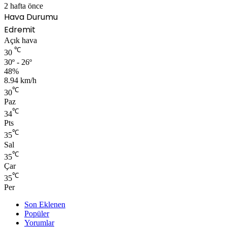
2 hafta önce
Hava Durumu
Edremit
Açık hava
℃
30
30º - 26º
48%
8.94 km/h
℃
30
Paz
℃
34
Pts
℃
35
Sal
℃
35
Çar
℃
35
Per
Son Eklenen
Popüler
Yorumlar