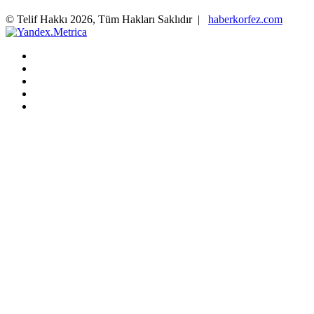
© Telif Hakkı 2026, Tüm Hakları Saklıdır |
haberkorfez.com
Facebook
X
LinkedIn
YouTube
TikTok
Facebook
X
WhatsApp
Telegram
Başa
dön
tuşu