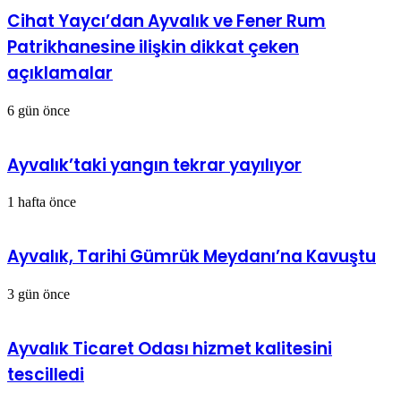
Cihat Yaycı’dan Ayvalık ve Fener Rum
Patrikhanesine ilişkin dikkat çeken
açıklamalar
6 gün önce
Ayvalık’taki yangın tekrar yayılıyor
1 hafta önce
Ayvalık, Tarihi Gümrük Meydanı’na Kavuştu
3 gün önce
Ayvalık Ticaret Odası hizmet kalitesini
tescilledi