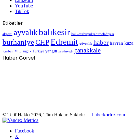
LinkedIn
YouTube
TikTok
Etiketler
balıkesir
ayvalık
akparti
balıkesirbüyükşehirbelediyesi
Edremit
burhaniye
CHP
haber
havran
kaza
güvenlik
çanakkale
yangın
sağlık
Türkiye
Kurban
Mhp
zeytinyağı
Haber Görsel
© Telif Hakkı 2026, Tüm Hakları Saklıdır |
haberkorfez.com
Facebook
X