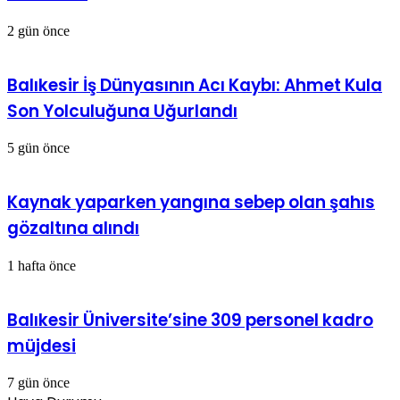
2 gün önce
Balıkesir İş Dünyasının Acı Kaybı: Ahmet Kula
Son Yolculuğuna Uğurlandı
5 gün önce
Kaynak yaparken yangına sebep olan şahıs
gözaltına alındı
1 hafta önce
Balıkesir Üniversite’sine 309 personel kadro
müjdesi
7 gün önce