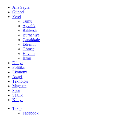
Ana Sayfa
Güncel
Yerel
Tümü
Ayvalık
Balıkesir
Burhaniye
Çanakkale
Edremit
Gömeç
Havran
İzmir
Dünya
Politika
Ekonomi
Asayiş
Teknoloji
Magazin
Spor
Sağlık
Künye
Takip
Facebook