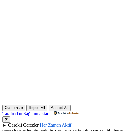
Customize
Reject All
Accept All
Tarafından Sağlanmaktadır
✖
►
Gerekli Çerezler
Her Zaman Aktif
Gerekli çerezler, güvenli girişler ve onay tercihi ayarları gibi temel