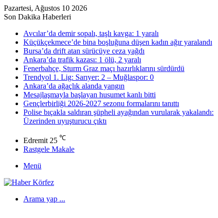
Pazartesi, Ağustos 10 2026
Son Dakika Haberleri
Avcılar’da demir sopalı, taşlı kavga: 1 yaralı
Küçükçekmece’de bina boşluğuna düşen kadın ağır yaralandı
Bursa’da drift atan sürücüye ceza yağdı
Ankara’da trafik kazası: 1 ölü, 2 yaralı
Fenerbahçe, Sturm Graz maçı hazırlıklarını sürdürdü
Trendyol 1. Lig: Sarıyer: 2 – Muğlaspor: 0
Ankara’da ağaçlık alanda yangın
Mesajlaşmayla başlayan husumet kanlı bitti
Gençlerbirliği 2026-2027 sezonu formalarını tanıttı
Polise bıçakla saldıran şüpheli ayağından vurularak yakalandı:
Üzerinden uyuşturucu çıktı
℃
Edremit
25
Rastgele Makale
Menü
Arama yap ...