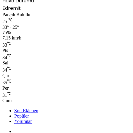
Hava Durumu
Edremit
Parçalı Bulutlu
℃
25
33º - 25º
75%
7.15 km/h
℃
33
Pts
℃
34
Sal
℃
34
Çar
℃
35
Per
℃
31
Cum
Son Eklenen
Popüler
Yorumlar