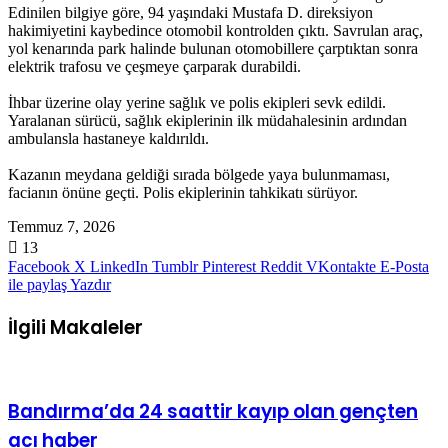
Edinilen bilgiye göre, 94 yaşındaki Mustafa D. direksiyon
hakimiyetini kaybedince otomobil kontrolden çıktı. Savrulan araç,
yol kenarında park halinde bulunan otomobillere çarptıktan sonra
elektrik trafosu ve çeşmeye çarparak durabildi.
İhbar üzerine olay yerine sağlık ve polis ekipleri sevk edildi.
Yaralanan sürücü, sağlık ekiplerinin ilk müdahalesinin ardından
ambulansla hastaneye kaldırıldı.
Kazanın meydana geldiği sırada bölgede yaya bulunmaması,
facianın önüne geçti. Polis ekiplerinin tahkikatı sürüyor.
Temmuz 7, 2026
13
Facebook
X
LinkedIn
Tumblr
Pinterest
Reddit
VKontakte
E-Posta
ile paylaş
Yazdır
İlgili Makaleler
Bandırma’da 24 saattir kayıp olan gençten
acı haber