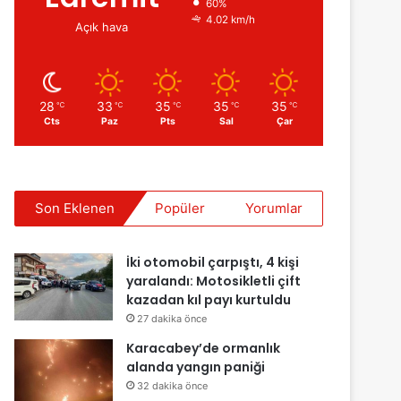
60%
4.02 km/h
Açık hava
28
33
35
35
35
℃
℃
℃
℃
℃
Cts
Paz
Pts
Sal
Çar
Son Eklenen
Popüler
Yorumlar
İki otomobil çarpıştı, 4 kişi
yaralandı: Motosikletli çift
kazadan kıl payı kurtuldu
27 dakika önce
Karacabey’de ormanlık
alanda yangın paniği
32 dakika önce