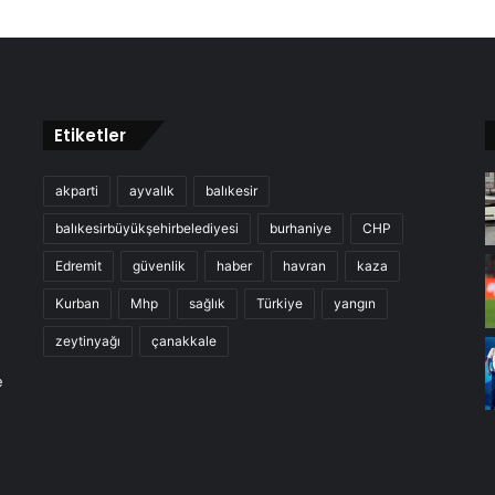
Etiketler
akparti
ayvalık
balıkesir
balıkesirbüyükşehirbelediyesi
burhaniye
CHP
Edremit
güvenlik
haber
havran
kaza
Kurban
Mhp
sağlık
Türkiye
yangın
zeytinyağı
çanakkale
e