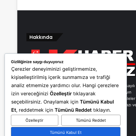
Hakkında
Gizliliğinize saygı duyuyoruz
Çerezler deneyiminizi geliştirmemize,
kişiselleştirilmiş içerik sunmamıza ve trafiği
analiz etmemize yardımcı olur. Hangi çerezlere
Bu sitenin tüm hakları saklıdır. Haber sitemiz 5846 sayılı
Fikir ve Sanat Eserleri Kanunu’na uygun olarak yayın
izin vereceğinizi
Özelleştir
tıklayarak
yapmaktadır. Bu sitede yayınlanan haberler ve makaleler
seçebilirsiniz. Onaylamak için
Tümünü Kabul
kaynak gösterilerek dahi yayınlanamaz. Yayınlanan yazı v
Et
, reddetmek için
Tümünü Reddet
tıklayın.
yorumlardan yazan kişiler sorumludur.
Özelleştir
Tümünü Reddet
Facebook
X
LinkedIn
YouTube
TikTok
Tümünü Kabul Et