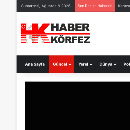
Cumartesi, Ağustos 8 2026
Son Dakika Haberleri
Karaca
Ana Sayfa
Güncel
Yerel
Dünya
Pol