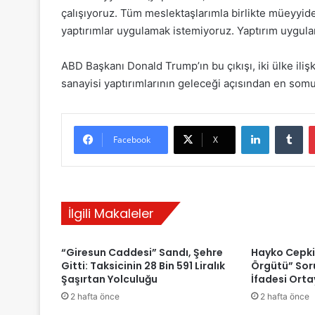
çalışıyoruz. Tüm meslektaşlarımla birlikte müeyyidel
yaptırımlar uygulamak istemiyoruz. Yaptırım uygula
ABD Başkanı Donald Trump’ın bu çıkışı, iki ülke ili
sanayisi yaptırımlarının geleceği açısından en somut 
LinkedIn
Tu
Facebook
X
İlgili Makaleler
“Giresun Caddesi” Sandı, Şehre
Hayko Cepki
Gitti: Taksicinin 28 Bin 591 Liralık
Örgütü” Sor
Şaşırtan Yolculuğu
İfadesi Orta
2 hafta önce
2 hafta önce