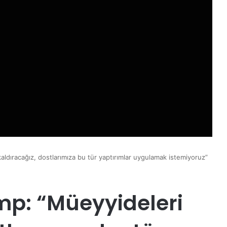
ldıracağız, dostlarımıza bu tür yaptırımlar uygulamak istemiyoruz”
p: “Müeyyideleri