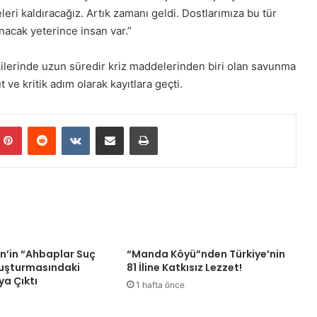
eri kaldıracağız. Artık zamanı geldi. Dostlarımıza bu tür
nacak yeterince insan var.”
şkilerinde uzun süredir kriz maddelerinden biri olan savunma
ve kritik adım olarak kayıtlara geçti.
mblr
Pinterest
Reddit
VKontakte
E-Posta ile paylaş
Yazdır
n’in “Ahbaplar Suç
“Manda Köyü”nden Türkiye’nin
uşturmasındaki
81 İline Katkısız Lezzet!
ya Çıktı
1 hafta önce