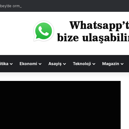
bey’de ormanlık alanda yangın paniği
itika
Ekonomi
Asayiş
Teknoloji
Magazin